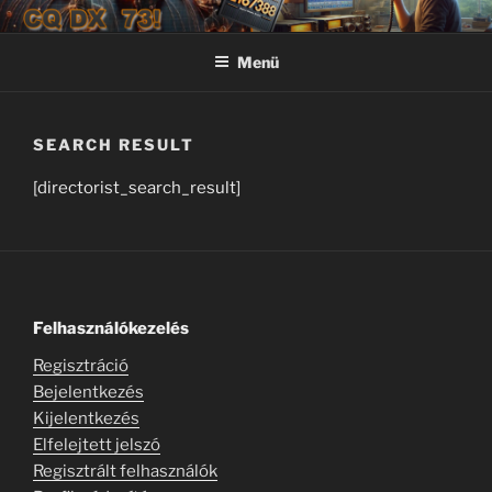
Tartalomhoz
CQ DX 73!
CQ DX 73! – JN97
Menü
SEARCH RESULT
[directorist_search_result]
Felhasználókezelés
Regisztráció
Bejelentkezés
Kijelentkezés
Elfelejtett jelszó
Regisztrált felhasználók