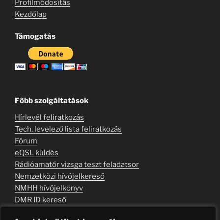
Profilmódosítás
Kezdőlap
Támogatás
Főbb szolgáltatások
Hírlevél feliratkozás
Tech. levelező lista feliratkozás
Fórum
eQSL küldés
Rádióamatőr vizsga teszt feladatsor
Nemzetközi hívójelkereső
NMHH hívójelkönyv
DMR ID kereső
Kapcsolati úrlap