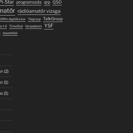
Pi-Star
programozás
qrp
QSO
matőr
rádióamatőr vizsga
TalkGroup
DRm digitális kor
Talgroup
YSF
r I-II
TimeSlot
társadalom
s
összetétel
er
(2)
er
(1)
us
(1)
)
)