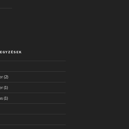
)
JEGYZÉSEK
er
(2)
er
(1)
us
(1)
)