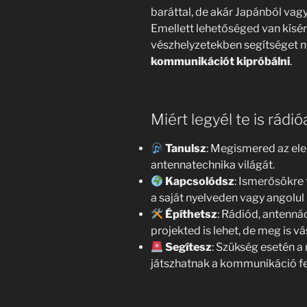
baráttal, de akár Japánból vagy
Emellett lehetőséged van kísérl
vészhelyzetekben segítséget ny
kommunikációt kipróbálni
.
Miért legyél te is rádi
Tanulsz
: Megismered az ele
antennatechnika világát.
Kapcsolódsz
: Ismerősökre 
a saját nyelveden vagy angolul
Építhetsz
: Rádiód, antennád
projekted is lehet, de meg is v
Segítesz
: Szükség esetén a
játszhatnak a kommunikáció f