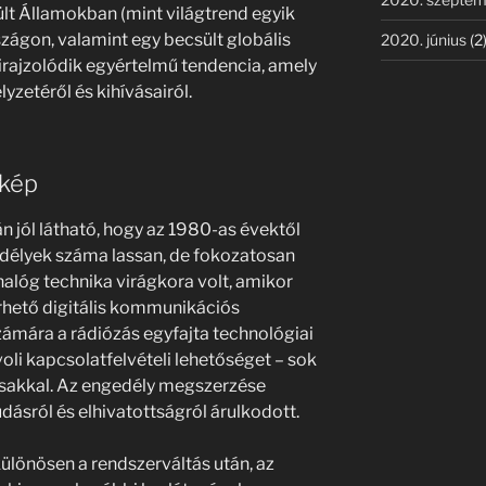
lt Államokban (mint világtrend egyik
zágon, valamint egy becsült globális
2020. június
(2
irajzolódik egyértelmű tendencia, amely
lyzetéről és kihívásairól.
tkép
 jól látható, hogy az 1980-as évektől
délyek száma lassan, de fokozatosan
nalóg technika virágkora volt, amikor
rhető digitális kommunikációs
számára a rádiózás egyfajta technológiai
ávoli kapcsolatfelvételi lehetőséget – sok
rsakkal. Az engedély megszerzése
tudásról és elhivatottságról árulkodott.
ülönösen a rendszerváltás után, az