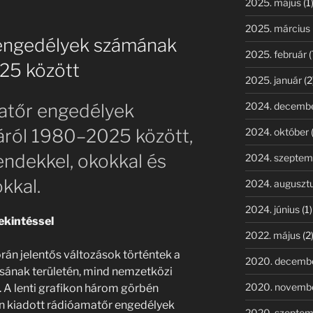
2025. május
(1
2025. március
 engedélyek számának
2025. február
(
25 között
2025. január
(2
2024. decemb
atőr engedélyek
áról 1980–2025 között,
2024. október
rendekkel, okokkal és
2024. szeptem
kkal.
2024. auguszt
2024. június
(1)
ekintéssel
2022. május
(2
orán jelentős változások történtek a
2020. decemb
sának területén, mind nemzetközi
2020. novemb
 A lenti grafikon három görbén
an kiadott rádióamatőr engedélyek
2020. szeptem