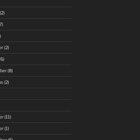
)
(2)
7)
)
er
(2)
(6)
ber
(8)
us
(2)
)
er
(11)
er
(1)
ber
(5)