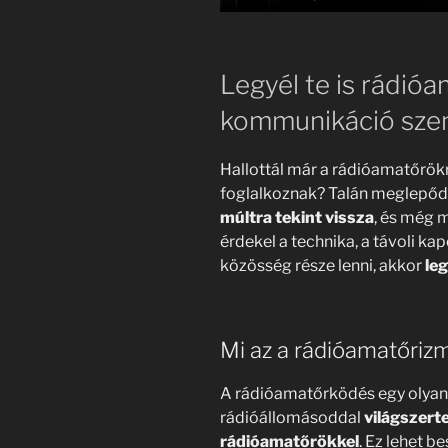
Legyél te is rádióa
kommunikáció szen
Hallottál már a rádióamatőrökr
foglalkoznak? Talán meglepőds
múltra tekint vissza
, és még m
érdekel a technika, a távoli kap
közösség része lenni, akkor
leg
Mi az a rádióamatőriz
A rádióamatőrködés egy olyan t
rádióállomásoddal
világszert
rádióamatőrökkel
. Ez lehet 