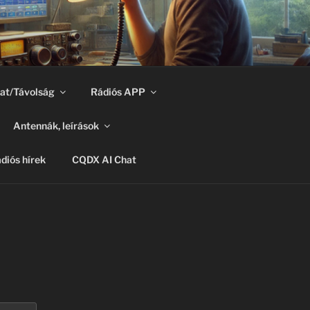
at/Távolság
Rádiós APP
Antennák, leírások
diós hírek
CQDX AI Chat