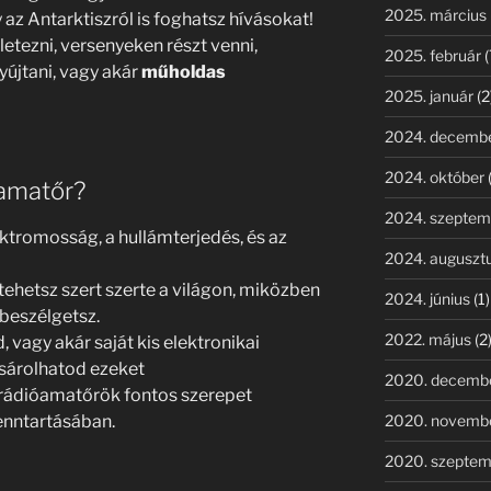
2025. március
 az Antarktiszról is foghatsz hívásokat!
etezni, versenyeken részt venni,
2025. február
(
újtani, vagy akár
műholdas
2025. január
(2
2024. decemb
2024. október
óamatőr?
2024. szeptem
ktromosság, a hullámterjedés, és az
2024. auguszt
tehetsz szert szerte a világon, miközben
2024. június
(1)
 beszélgetsz.
2022. május
(2
, vagy akár saját kis elektronikai
ásárolhatod ezeket
2020. decemb
 rádióamatőrök fontos szerepet
2020. novemb
enntartásában.
2020. szeptem