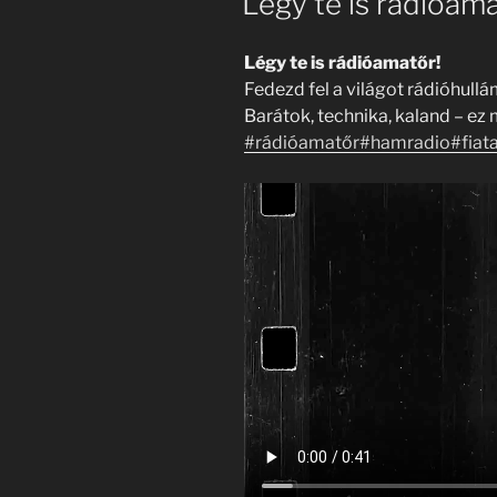
Légy te is rádióama
Légy te is rádióamatőr!
Fedezd fel a világot rádióhull
Barátok, technika, kaland – ez 
#rádióamatőr
#hamradio
#fiat