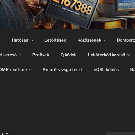
m
Hatóság
Letöltések
Közösségek
Domborz
el kereső
Prefixek
Q kódok
Lokátorkód kereső
DMR realtime
Amatőrvizsga teszt
eQSL küldés
Rá