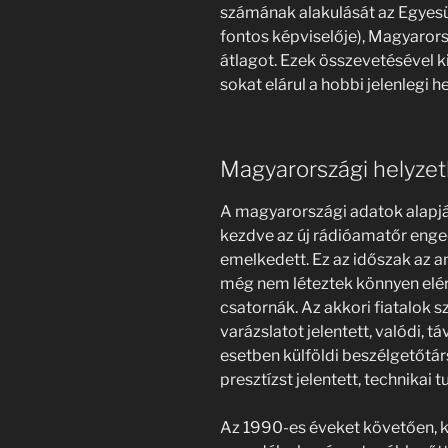
számának alakulását az Egyesü
fontos képviselője), Magyarors
átlagot. Ezek összevetésével k
sokat elárul a hobbi jelenlegi he
Magyarországi helyze
A magyarországi adatok alapján
kezdve az új rádióamatőr enge
emelkedett. Ez az időszak az a
még nem léteztek könnyen elé
csatornák. Az akkori fiatalok 
varázslatot jelentett, valódi, t
esetben külföldi beszélgetőtá
presztízst jelentett, technikai 
Az 1990-es éveket követően, k