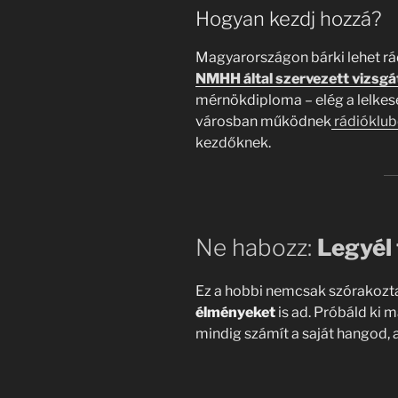
Hogyan kezdj hozzá?
Magyarországon bárki lehet rád
NMHH által szervezett vizsgá
mérnökdiploma – elég a lelkese
városban működnek
rádióklu
kezdőknek.
Ne habozz:
Legyél 
Ez a hobbi nemcsak szórakozt
élményeket
is ad. Próbáld ki 
mindig számít a saját hangod, 