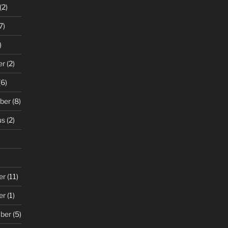
(2)
7)
)
er
(2)
(6)
ber
(8)
us
(2)
)
er
(11)
er
(1)
ber
(5)