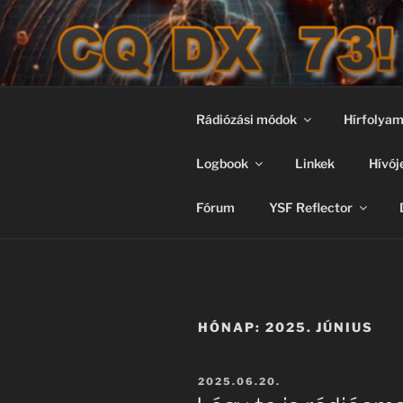
Tartalomhoz
CQ DX 73!
CQ DX 73! – JN97
Rádiózási módok
Hírfolya
Logbook
Linkek
Hívój
Fórum
YSF Reflector
HÓNAP:
2025. JÚNIUS
BEKÜLDVE:
2025.06.20.