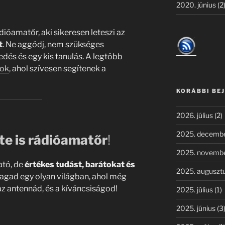
2020. június
(2
ióamatőr, aki sikeresen leteszi az
t
. Ne aggódj, nem szükséges
dés és egy kis tanulás. A legtöbb
bok
, ahol szívesen segítenek a
KORÁBBI BE
2026. július
(2)
2025. decemb
te is rádióamatőr
!
2025. novemb
ató, de
értékes tudást, barátokat és
2025. auguszt
magad egy olyan világban, ahol még
az antennád, és a kíváncsiságod!
2025. július
(1)
2025. június
(3