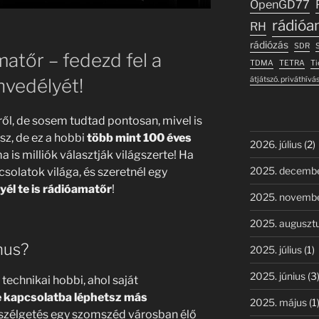
OpenGD77
rádióa
RH
rádiózás
SDR
S
matőr – fedezd fel a
TDMA
TETRA
Tie
vedélyét!
átjátszó. priváthívá
ől, de sosem tudtad pontosan, mivel is
z, de ez a hobbi
több mint 100 éves
2026. július
(2)
a is milliók választják világszerte! Ha
2025. decemb
csolatok világa, és szeretnél egy
yél te is rádióamatőr
!
2025. novemb
2025. auguszt
mus?
2025. július
(1)
2025. június
(3
echnikai hobbi, ahol saját
e kapcsolatba léphetsz más
2025. május
(1
beszélgetés egy szomszéd városban élő