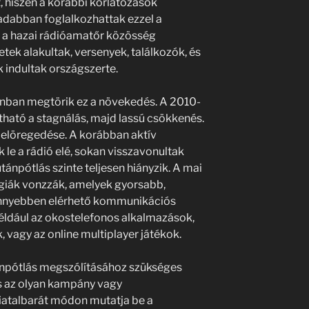
 hiszen a korábbi korlátozások
adabban foglalkozhattak ezzel a
 a hazai rádióamatőr közösség
tek alakultak, versenyek, találkozók, és
indultak országszerte.
nban megtörik ez a növekedés. A 2010-
ható a stagnálás, majd lassú csökkenés.
 elöregedése. A korábban aktív
 le a rádió elé, sokan visszavonultak
ánpótlás szinte teljesen hiányzik. A mai
ógiák vonzzák, amelyek gyorsabb,
önnyebben elérhető kommunikációs
például az okostelefonos alkalmazások,
, vagy az online multiplayer játékok.
ánpótlás megszólításához szükséges
s az olyan kampány vagy
iatalbarát módon mutatja be a