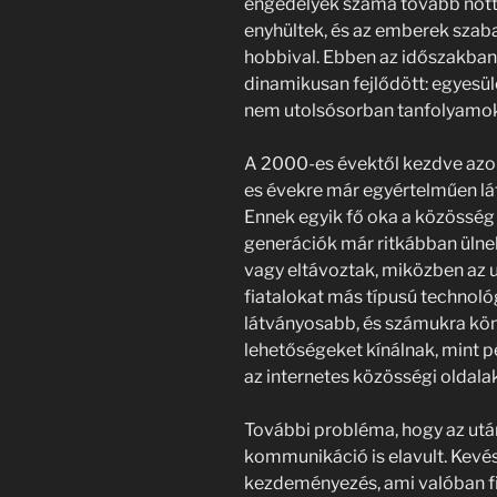
engedélyek száma tovább nőtt,
enyhültek, és az emberek szab
hobbival. Ebben az időszakban
dinamikusan fejlődött: egyesüle
nem utolsósorban tanfolyamok 
A 2000-es évektől kezdve azo
es évekre már egyértelműen lát
Ennek egyik fő oka a közösség
generációk már ritkábban ülnek
vagy eltávoztak, miközben az ut
fiatalokat más típusú technol
látványosabb, és számukra k
lehetőségeket kínálnak, mint 
az internetes közösségi oldalak
További probléma, hogy az ut
kommunikáció is elavult. Kevé
kezdeményezés, ami valóban f