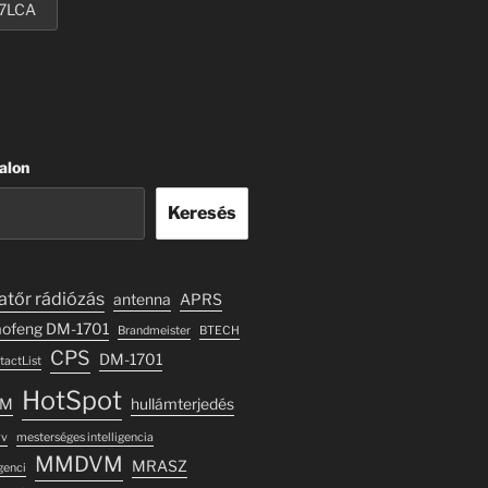
alon
Keresés
tőr rádiózás
antenna
APRS
ofeng DM-1701
Brandmeister
BTECH
CPS
DM-1701
tactList
HotSpot
AM
hullámterjedés
yv
mesterséges intelligencia
MMDVM
MRASZ
genci