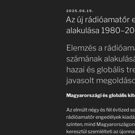
BEKÜLDVE:
2025.06.19.
Az új rádióamatőr
alakulása 1980–20
Elemzés a rádióam
számának alakulás
hazai és globális t
javasolt megoldáso
Magyarországi és globális kit
Az elmúlt négy és fél évtized s
rádióamatőr engedélyek kiadá
szinten, mind Magyarországon.
keresztül szemlélteti az újonn