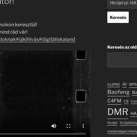
tőr!
Keresés
ámokon keresztül!
mind rád vár!
aloknak
#újkihívás
#digitáliskaland
Keresés az old
ama
AI
6x2PRO
Baofeng
Ba
C4FM
CB
Con
DMR
H
hívójel
hívójelkön
mesterséges intteli