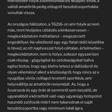
merítésben folyik a kommunikációs Muppet-show, a
valódi amatőrök pedig eldugott beszédcsoportokba
vonultak vissza.
Az országos hálózaton, a TG216-on ami folyik az nem
más, mint hívójeles cébézés a kínkeservesen –
megkockáztatom méltatlanul – megszerzett
engedéllyel. Ha véletlenül egy-egy fiatal rádió közelébe
is téved, az ott naphosszat folyó céltalan, értelmetlen –
megkockáztatom, nem is hülye, sokszor egyszerűen
csak részeg – gügyögést és ostobaságokat hallva
egész biztos, hogy egy életre letesz a rádiózásról és
olyan véleményt alkot a közösségről, hogy nincs az a
nyugdíjas vörös csillagot levetett sportklub, ami
helyreállítja az amatőrök renoméját. Az, hogy a
fuvarosok és egy órán át semmiről sem beszélő, de
ugyanabból a körzetből való vagy ugyanúgy hotspotot
használó szófosók miért nem takarodnak el saját
beszédcsoportba vagy minimum lokál ágra,