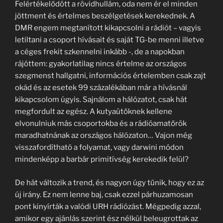
Felértékelődött a rövidhullám, oda nem ér el minden
jöttment és értelmes beszélgetések kerekednek. A
DMR engem megtanított kikapcsolni a rádiót – vagyis
letiltani a csoport hívásait és saját TG-be menni illetve
a céges frekit szkennelni inkább -, de a napokban
rájöttem: gyakorlatilag nincs értelme az országos
szegmenst hallgatni, információs értelemben csak zajt
okád és az esetek 99 százalékában már a hívásnál
kikapcsolom úgyis. Sajnálom a hálózatot, csak hát
megfordult az egész. A kutyaütőknek kellene
elvonulniuk más csoportokba és a rádióamatőrök
maradhatnának az országos hálózaton… Vajon még
visszafordítható a folyamat, vagy darwini módon
mindenképp a barbár primitívség kerekedik felül?
De hát változik a trend, és nagyon úgy tűnik, hogy ez az
új irány. Ez nem lenne baj, csak ezzel párhuzamosan
pont kinyírták a valódi URH rádiózást. Mégpedig azzal,
amikor egy ajánlás szerint ész nélkül beleugrottak az