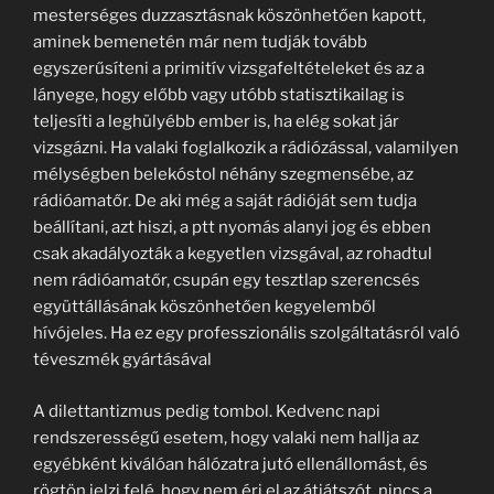
mesterséges duzzasztásnak köszönhetően kapott,
aminek bemenetén már nem tudják tovább
egyszerűsíteni a primitív vizsgafeltételeket és az a
lányege, hogy előbb vagy utóbb statisztikailag is
teljesíti a leghülyébb ember is, ha elég sokat jár
vizsgázni. Ha valaki foglalkozik a rádiózással, valamilyen
mélységben belekóstol néhány szegmensébe, az
rádióamatőr. De aki még a saját rádióját sem tudja
beállítani, azt hiszi, a ptt nyomás alanyi jog és ebben
csak akadályozták a kegyetlen vizsgával, az rohadtul
nem rádióamatőr, csupán egy tesztlap szerencsés
együttállásának köszönhetően kegyelemből
hívójeles. Ha ez egy professzionális szolgáltatásról való
téveszmék gyártásával
A dilettantizmus pedig tombol. Kedvenc napi
rendszerességű esetem, hogy valaki nem hallja az
egyébként kiválóan hálózatra jutó ellenállomást, és
rögtön jelzi felé, hogy nem éri el az átjátszót, nincs a