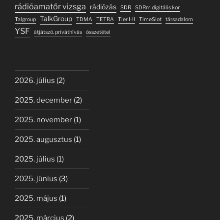
rádióamatőr vizsga
rádiózás
SDR
SDRm digitális kor
TalkGroup
Talgroup
TDMA
TETRA
Tier I-II
TimeSlot
társadalom
YSF
átjátszó. priváthívás
összetétel
2026. július
(2)
2025. december
(2)
2025. november
(1)
2025. augusztus
(1)
2025. július
(1)
2025. június
(3)
2025. május
(1)
2025. március
(2)