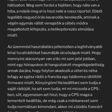
hálózaton. Meg sem fordul a fejében, hogy nála van a
hiba, a másik meg el is hiszi neki a rossz riportot. Ebből
legalább negyed órás kavarodás kerekedik, aminek a
végén egymás vállát veregetik a cébés módra
megalkotott kifejezés, a
helikopterezés
elmúlása
miatt.
Az üzemmód használatára jellemzően a leghitványabb
kínai tucatrádiókat használják olcsóságuk miatt. Hogy
mennyire alacsonyan van a léc mi sem jelzi jobban,
mint egy hónapokon át hangoztatott megelégedettség
annak dacára, hogy folyton akadozik a vétel és néha
lefagy az egész rádió a francba egy találomra rátöltött
firmware miatt. Könyörgöm! Ha beállítani sem tudja a
saját rádióját, ha azt sem tudja, mi mi micsoda a CPS-
ben, sőt, egyenesen azt hiszi, hogy a CPS maga a
lementett beállítás, de még csak a márkanevet sem
tudja normálisan kimondani, akkor mi a büdös francért