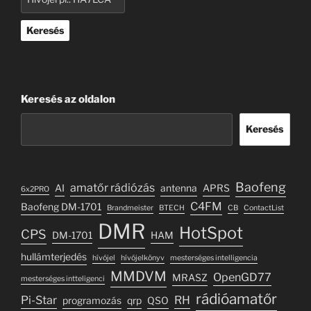
Keresés
Keresés az oldalon
Keresés
Baofeng
amatőr rádiózás
AI
antenna
APRS
6x2PRO
C4FM
Baofeng DM-1701
Brandmeister
BTECH
CB
ContactList
DMR
HotSpot
CPS
DM-1701
HAM
hullámterjedés
hívójel
hívójelkönyv
mesterséges intelligencia
MMDVM
OpenGD77
MRASZ
mesterséges intteligenci
rádióamatőr
Pi-Star
RH
programozás
qrp
QSO