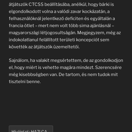
átjátszók CTCSS beállításába, anélkül, hogy bárki is
elgondolkodott volna a valódi zavar kockázatán, a
felhasználóknál jelentkező deficiten és egyáltalán a
francia ötlet – mert nem volt több sima ajánlásnál –
magyarországi létjogosultságán. Megjegyzem, még az
indokolatlanul felállított területi koncepciót sem
követték az átjátszók üzemeltetői.
Sajnálom, ha valakit megsértettem, de az gondolkodjon
el, hogy miért is vehette magára mindezt. Szerencsére
még kisebbségben van. De tartom, és nem tudok mit
tisztelni benne.