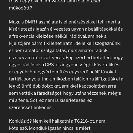
frissít egy olyan firmware-t, ami tökéletesen
működött?
Maga a DMR használata is ellenérzésekkel teli, mert a
kísérletezés igazán élvezetes ugyan a beállításokkal és
a frekvencia kijelzése nélküli rádióval, aminek a
kijelzőjére bármit ki lehet iratni, de le kell szögeznünk:
ez
nem
amatőr szolgáltatás,
nem
amatőr rádiók
és
nem
amatőr szoftverek. Épp ezért érthetetlen, hogy
egyes rádiósok a CPS-ek ingyenességét követelik és
az egyébként egyértelmű és egyszerű beállításokat
tartják bonyolultnak, miközben találomra állítgatják el a
legkölünfélébb dolgokat, amikkel kapcsolatban arra
sem vették a fáradtságot, hogy utánanézzenek, mégis
mi a fene. Sőt, ez nem is kísérletezés, ez
szerencsétlenkedés.
Konklúzió? Nem kell hallgatni a TG216-ot, nem
kötelező. Mondjuk igazán nincs is miért.