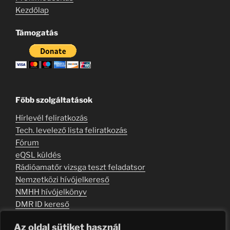
Kezdőlap
Támogatás
Főbb szolgáltatások
Hírlevél feliratkozás
Tech. levelező lista feliratkozás
Fórum
eQSL küldés
Rádióamatőr vizsga teszt feladatsor
Nemzetközi hívójelkereső
NMHH hívójelkönyv
DMR ID kereső
Kapcsolati úrlap
Az oldal sütiket használ