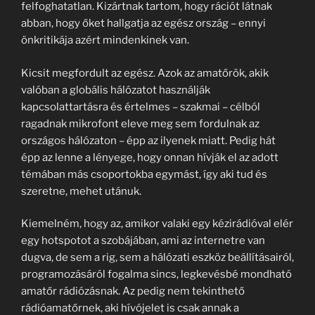
felfoghatatlan. Kizártnak tartom, hogy rációt látnak
abban, hogy őket hallgatja az egész ország – ennyi
önkritikája azért mindenkinek van.
Kicsit megfordult az egész. Azok az amatőrök, akik
valóban a globális hálózatot használják
kapcsolattartásra és értelmes – szakmai – célból
ragadnak mikrofont eleve meg sem fordulnak az
országos hálózaton – épp az ilyenek miatt. Pedig hát
épp az lenne a lényege, hogy onnan hívják el az adott
témában más csoportokba egymást, így aki tud és
szeretne, mehet utánuk.
Kiemelném, hogy az, amikor valaki egy kézirádióval elér
egy hotspotot a szobájában, ami az internetre van
dugva, de sem a rig, sem a hálózati eszköz beállításairól,
programozásáról fogalma sincs, legkevésbé mondható
amatőr rádiózásnak. Az pedig nem tekinthető
rádióamatőrnek, aki hívójelet is csak annak a