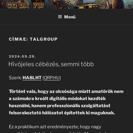
Tartalomhoz
CQ DX 73!
CQ DX 73! – JN97
Menü
CÍMKE:
TALGROUP
BEKÜLDVE:
2024.09.29.
Hívójeles cébézés, semmi több
Szerk:
HA8LHT
(
QRP.HU
)
Történt vala, hogy az olcsósága miatt amatőrök nem
a számukra kreált digitális módokat kezdték
használni, hanem professzionális szolgáltatást
felsorakoztató hálózatot építettek ki maguknak.
Ez a praktikum azt eredményezte, hogy nagy