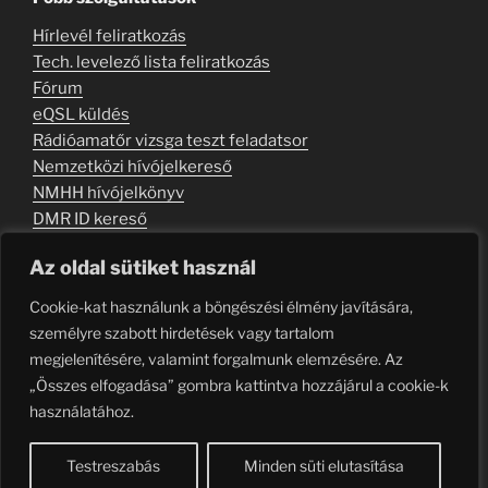
Hírlevél feliratkozás
Tech. levelező lista feliratkozás
Fórum
eQSL küldés
Rádióamatőr vizsga teszt feladatsor
Nemzetközi hívójelkereső
NMHH hívójelkönyv
DMR ID kereső
Kapcsolati úrlap
Az oldal sütiket használ
Szabályzat
Cookie-kat használunk a böngészési élmény javítására,
Felhasználási feltételek
személyre szabott hirdetések vagy tartalom
megjelenítésére, valamint forgalmunk elemzésére. Az
„Összes elfogadása” gombra kattintva hozzájárul a cookie-k
használatához.
RSS
Email
Facebook
Youtube
Telegram
TikTok
feed
Testreszabás
Minden süti elutasítása