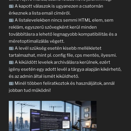
A kapott válaszok is ugyanezen a csatornán
érkeznek a lista email címéről.
A listalevelekben nincs semmi HTML elem, sem
reklám, egyszerű szövegként kerül minden
továbbításra a lehető legnagyobb kompatibilitás és a
méretoptimalizálás végett.
A levél szükség esetén kisebb mellékletet
tartalmazhat, mint pl. config file, cps mentés, ilyesmi.
A kiküldött levelek archiválásra kerülnek, ezért
igény esetén egy adott levél a tárgya alapján kikérhető,
és az admin által ismét kiküldhető.
Minél többen feliratkoztok és használjátok, annál
jobban tud működni!