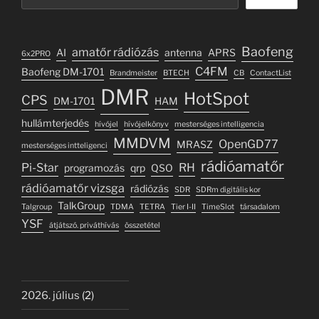
Baofeng
amatőr rádiózás
AI
antenna
APRS
6x2PRO
C4FM
Baofeng DM-1701
Brandmeister
BTECH
CB
ContactList
DMR
HotSpot
CPS
DM-1701
HAM
hullámterjedés
hívójel
hívójelkönyv
mesterséges intelligencia
MMDVM
OpenGD77
MRASZ
mesterséges intteligenci
rádióamatőr
Pi-Star
RH
programozás
qrp
QSO
rádióamatőr vizsga
rádiózás
SDR
SDRm digitális kor
TalkGroup
Talgroup
TDMA
TETRA
Tier I-II
TimeSlot
társadalom
YSF
átjátszó. priváthívás
összetétel
2026. július
(2)