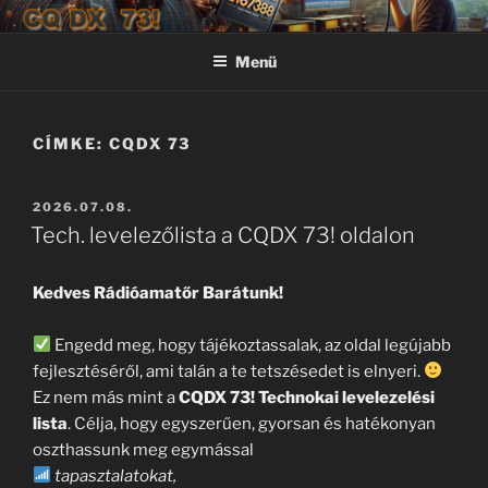
Tartalomhoz
CQ DX 73!
CQ DX 73! – JN97
Menü
CÍMKE:
CQDX 73
BEKÜLDVE:
2026.07.08.
Tech. levelezőlista a CQDX 73! oldalon
Kedves Rádióamatőr Barátunk!
Engedd meg, hogy tájékoztassalak, az oldal legújabb
fejlesztéséről, ami talán a te tetszésedet is elnyeri.
Ez nem más mint a
CQDX 73! Technokai levelezelési
lista
. Célja, hogy egyszerűen, gyorsan és hatékonyan
oszthassunk meg egymással
tapasztalatokat,