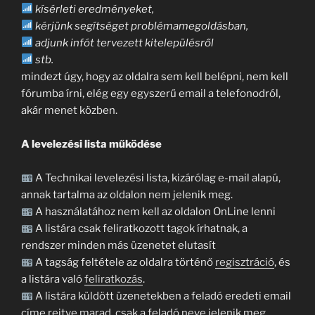
kísérleti eredményeket,
kérjünk segítséget problémamegoldásban,
adjunk infót tervezett kitelepülésről
stb.
mindezt úgy, hogy az oldalra sem kell belépni, nem kell
fórumba írni, elég egy egyszerű email a telefonodról,
akár menet közben.
A levelezési lista működése
A Technikai levelezési lista, kizárólag e-mail alapú,
annak tartalma az oldalon nem jelenik meg.
A használatához nem kell az oldalon OnLine lenni
A listára csak feliratkozott tagok írhatnak, a
rendszer minden más üzenetet elutasít
A tagság feltétele az oldalra történő
regisztráció
, és
a listára való
feliratkozás
.
A listára küldött üzenetekben a feladó eredeti email
címe rejtve marad, csak a feladó neve jelenik meg.