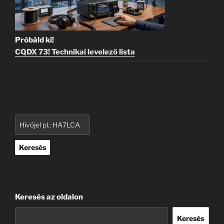
Próbáld ki!
CQDX 73! Technikai levelező lista
Keresés
Keresés az oldalon
Keresés