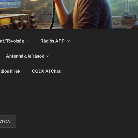
at/Távolság
Rádiós APP
Antennák, leírások
diós hírek
CQDX AI Chat