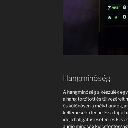
Hangminőség
A hangminőség a készülék egyi
a hang torzított és túlvezérelt 
és különösen a mély hangok, a
kellemesebb lenne. Ez a fajta 
idejű hallgatás esetén, és kevé
audio minőség kulcsfontosságú