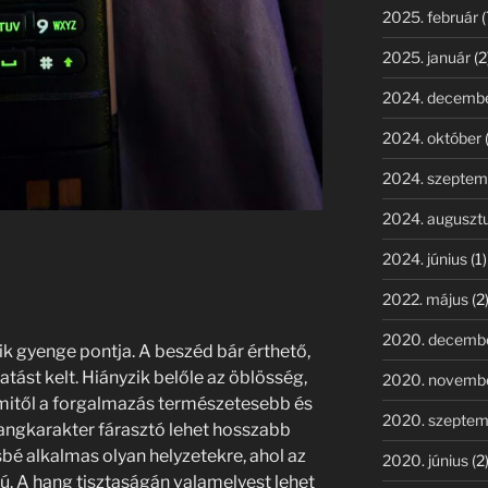
2025. február
(
2025. január
(2
2024. decemb
2024. október
2024. szeptem
2024. auguszt
2024. június
(1)
2022. május
(2
2020. decemb
k gyenge pontja. A beszéd bár érthető,
hatást kelt. Hiányzik belőle az öblösség,
2020. novemb
mitől a forgalmazás természetesebb és
2020. szeptem
hangkarakter fárasztó lehet hosszabb
sbé alkalmas olyan helyzetekre, ahol az
2020. június
(2
. A hang tisztaságán valamelyest lehet