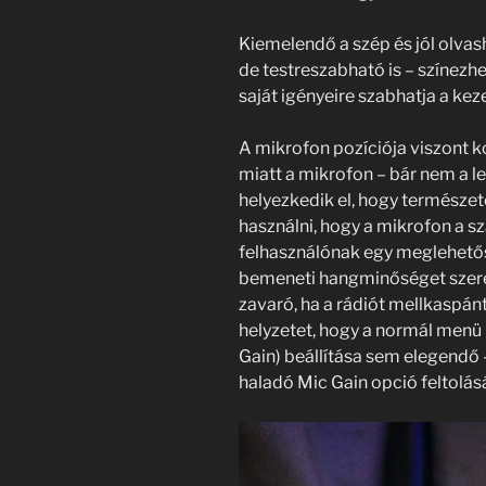
Kiemelendő a szép és jól olvas
de testreszabható is – színezhe
saját igényeire szabhatja a keze
A mikrofon pozíciója viszont k
miatt a mikrofon – bár nem a l
helyezkedik el, hogy természete
használni, hogy a mikrofon a sz
felhasználónak egy meglehetősen
bemeneti hangminőséget szeret
zavaró, ha a rádiót mellkaspán
helyzetet, hogy a normál menü
Gain) beállítása sem elegendő
haladó Mic Gain opció feltolásá