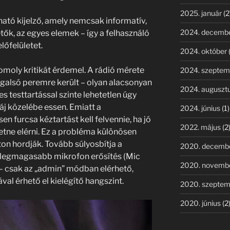
2025. január
(2
ható kijelző, amely nemcsak informatív,
2024. decemb
tők, az egyes elemek – így a felhasználó
lőfelületet.
2024. október
omoly kritikát érdemel. A rádió mérete
2024. szeptem
egalsó peremre került – olyan alacsonyan
2024. auguszt
s testtartással szinte lehetetlen úgy
áj közelébe essen. Emiatt a
2024. június
(1)
 furcsa kéztartást kell felvennie, ha jó
2022. május
(2
ne elérni. Ez a probléma különösen
ton hordják. Tovább súlyosbítja a
2020. decemb
 legmagasabb mikrofon erősítés (Mic
2020. novemb
 – csak az „admin” módban elérhető,
val érhető el kielégítő hangszint.
2020. szeptem
2020. június
(2