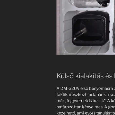
Külső kialakítás é
A DM-32UV első benyomásra ol
taktikai eszközt tartanánk a ke
már „fegyvernek is beillik”. A 
határozottan kényelmes. A gom
kezelhető, ami gyors tanulást 