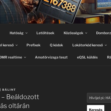
m
Hatóság
Letöltések
Közösségek
Domborz
el kereső
Prefixek
Q kódok
Lokátorkód kereső
DMR realtime
Amatőrvizsga teszt
eQSL küldés
Rá
| BÁLINT
– Beáldozott
ás oltárán
Keresés