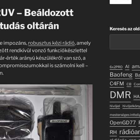
UV – Beáldozott
tudás oltárán
Keresés az old
e impozáns,
robusztus kézi rádió
, amely
ött rendkívül vonzó funkciókészlettel
 ár-érték arányú készülékről van szó, a
 kompromisszumokkal is számolni kell –
ama
AI
6x2PRO
n.
Baofeng
Ba
C4FM
CB
Con
DMR
H
hívójel
hívójelkön
mesterséges intteli
OpenGD77
rádióa
RH