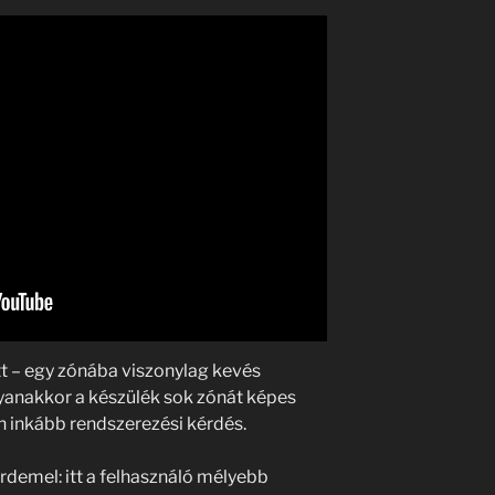
tt – egy zónába viszonylag kevés
yanakkor a készülék sok zónát képes
on inkább rendszerezési kérdés.
demel: itt a felhasználó mélyebb