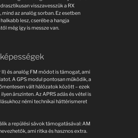
 drasztikusan visszavesszük a RX
s, mind az analóg sorban. Ez esetben
halkabb lesz, cserébe a hangja
stől még így is messze van.
s képességek
 II) és analóg FM módot is támogat, ami
álatot. A GPS modul pontosan működik, a
őmentesen vált hálózatok között – ezek
lyen árszinten. Az APRS adás és vétel is
álásukhoz némi technikai háttérismeret
álik a repülési sávok támogatásával: AM
nevezhetők, ami ritka és hasznos extra.