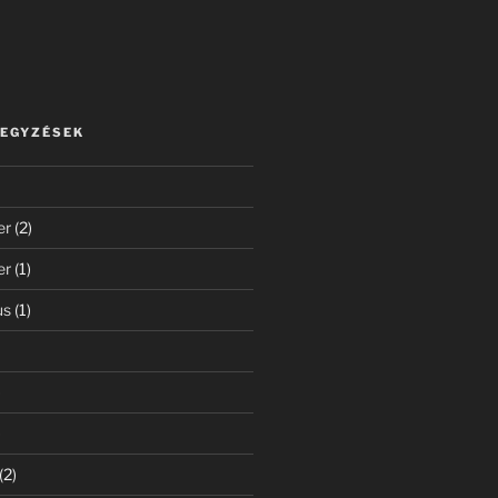
JEGYZÉSEK
er
(2)
er
(1)
us
(1)
)
)
(2)