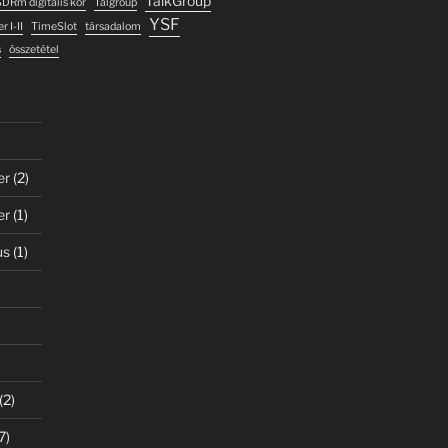
TalkGroup
DRm digitális kor
Talgroup
YSF
r I-II
TimeSlot
társadalom
s
összetétel
er
(2)
er
(1)
us
(1)
)
)
(2)
7)