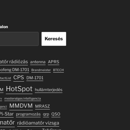
alon
Keresés
tőr rádiózás
antenna
APRS
ofeng DM-1701
Brandmeister
BTECH
CPS
DM-1701
tactList
HotSpot
AM
hullámterjedés
yv
mesterséges intelligencia
MMDVM
MRASZ
genci
Pi-Star
programozás
qrp
QSO
matőr
rádióamatőr vizsga