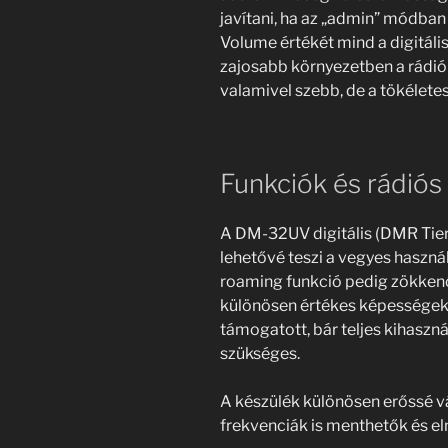
javítani, ha az „admin” módban
Volume értékét mind a digitáli
zajosabb környezetben a rádió 
valamivel szebb, de a tökélete
Funkciók és rádió
A DM-32UV digitális (DMR Tier
lehetővé teszi a vegyes haszn
roaming funkció pedig zökken
különösen értékes képességek i
támogatott, bár teljes kihaszn
szükséges.
A készülék különösen erőssé v
frekvenciák is menthetők és el