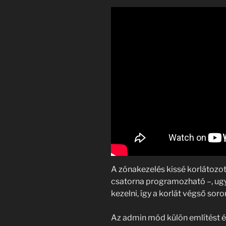
A zónakezelés kissé korlátozo
csatorna programozható –, ug
kezelni, így a korlát végső sor
Az admin mód külön említést ér