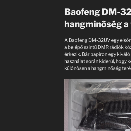
Baofeng DM-32
hangminőség a 
A Baofeng DM-32UV egy elsőr
a belépő szintű DMR rádiók köz
érkezik. Bár papíron egy kiváló
használat során kiderül, hogy
különösen a hangminőség teré