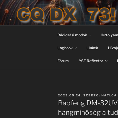
Tartalomhoz
CQ DX 73!
CQ DX 73! – JN97
Rádiózási módok
Hírfolya
Logbook
Linkek
Hívój
Fórum
YSF Reflector
BEKÜLDVE:
2025.05.24.
SZERZŐ:
HA7LCA 
Baofeng DM-32UV 
hangminőség a tud