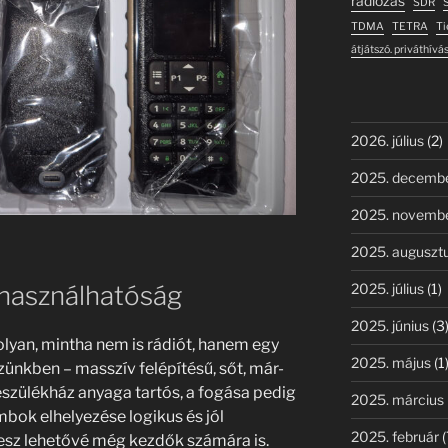
rádiózás
SDR
S
TDMA
TETRA
Tie
átjátszó. priváthívá
2026. július
(2)
2025. decemb
2025. novemb
2025. auguszt
s használhatóság
2025. július
(1)
2025. június
(3
yan, mintha nem is rádiót, hanem egy
2025. május
(1
zünkben – masszív felépítésű, sőt, már-
készülékház anyaga tartós, a fogása pedig
2025. március
bok elhelyezése logikus és jól
2025. február
(
tesz lehetővé még kezdők számára is.