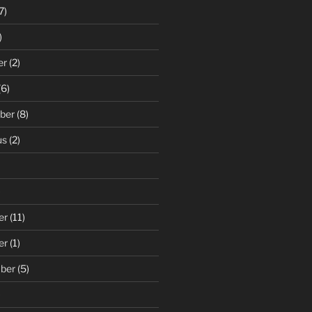
7)
)
er
(2)
(6)
ber
(8)
us
(2)
)
er
(11)
er
(1)
ber
(5)
)