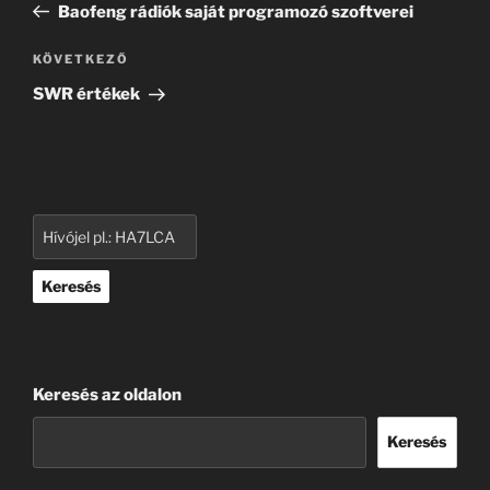
bejegyzés
Baofeng rádiók saját programozó szoftverei
Következő
KÖVETKEZŐ
bejegyzés
SWR értékek
Keresés
Keresés az oldalon
Keresés