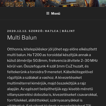
Tartalomhoz
CQ DX 73!
CQ DX 73! – JN97
Menü
BEKÜLDVE:
2020.12.12.
SZERZŐ:
HA7LCA | BÁLINT
Multi Balun
Otthonra, kitelepüléskor jól jöhet egy előre elkészített
multi balun. Ha T200 as toroiddal készítjük annak a
külső átmérője 50.8mm, frekvencia átvitele 2–30 MHz
körül van. Összefogunk 4 szál 1mm CuZ huzalt, és
feltekerünk a toroidra 9 menetet. Kábelkötegelővel
rögzítjük a szálakat a vashoz. A kivezetéseket
multiméterrel kimérjük, majd összekötjük a rajz
alapján. Az egészet beépíthetjük egy kisebb méretű
villanyszerelési dobozba is, kivezetéseket csavarokkal,
forrfülekkel, alátéttekkel, szárnyasanyákkal is