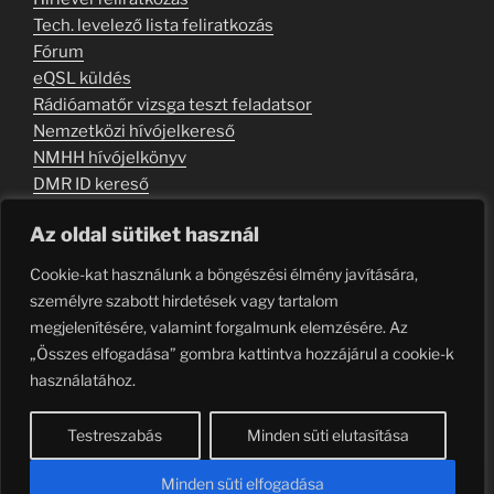
Tech. levelező lista feliratkozás
Fórum
eQSL küldés
Rádióamatőr vizsga teszt feladatsor
Nemzetközi hívójelkereső
NMHH hívójelkönyv
DMR ID kereső
Kapcsolati úrlap
Az oldal sütiket használ
Szabályzat
Cookie-kat használunk a böngészési élmény javítására,
Felhasználási feltételek
személyre szabott hirdetések vagy tartalom
megjelenítésére, valamint forgalmunk elemzésére. Az
„Összes elfogadása” gombra kattintva hozzájárul a cookie-k
használatához.
RSS
Email
Facebook
Youtube
Telegram
TikTok
feed
Testreszabás
Minden süti elutasítása
HU
Adatvédelmi nyilatkozat
Köszönjük WordPress!
Minden süti elfogadása