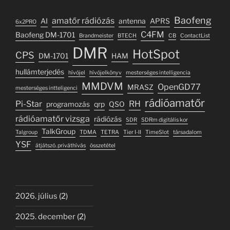
Baofeng
amatőr rádiózás
AI
antenna
APRS
6x2PRO
C4FM
Baofeng DM-1701
Brandmeister
BTECH
CB
ContactList
DMR
HotSpot
CPS
DM-1701
HAM
hullámterjedés
hívójel
hívójelkönyv
mesterséges intelligencia
MMDVM
OpenGD77
MRASZ
mesterséges intteligenci
rádióamatőr
Pi-Star
RH
programozás
qrp
QSO
rádióamatőr vizsga
rádiózás
SDR
SDRm digitális kor
TalkGroup
Talgroup
TDMA
TETRA
Tier I-II
TimeSlot
társadalom
YSF
átjátszó. priváthívás
összetétel
2026. július
(2)
2025. december
(2)